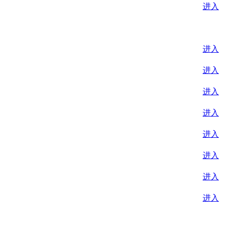
进入
进入
进入
进入
进入
进入
进入
进入
进入