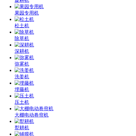
旋耕机
果园专用机
松土机
除草机
深耕机
弥雾机
洗姜机
埋藤机
压土机
大棚电动卷帘机
犁耕机