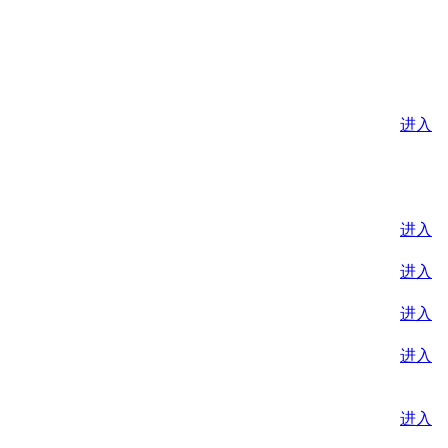
进入
进入
进入
进入
进入
进入