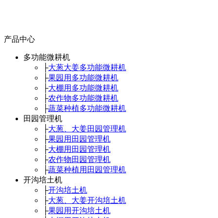
产品中心
多功能微耕机
├
大葱大姜多功能微耕机
├
果园用多功能微耕机
├
大棚用多功能微耕机
├
农作物多功能微耕机
├
蔬菜种植多功能微耕机
田园管理机
├
大葱、大姜田园管理机
├
果园用田园管理机
├
大棚用田园管理机
├
农作物田园管理机
├
蔬菜种植用田园管理机
开沟培土机
├
开沟培土机
├
大葱、大姜开沟培土机
├
果园用开沟培土机