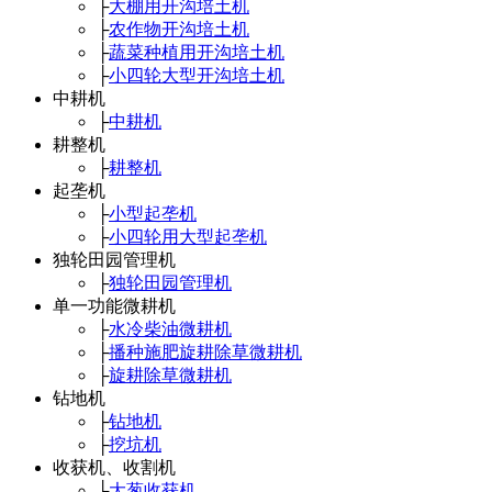
├
大棚用开沟培土机
├
农作物开沟培土机
├
蔬菜种植用开沟培土机
├
小四轮大型开沟培土机
中耕机
├
中耕机
耕整机
├
耕整机
起垄机
├
小型起垄机
├
小四轮用大型起垄机
独轮田园管理机
├
独轮田园管理机
单一功能微耕机
├
水冷柴油微耕机
├
播种施肥旋耕除草微耕机
├
旋耕除草微耕机
钻地机
├
钻地机
├
挖坑机
收获机、收割机
├
大葱收获机