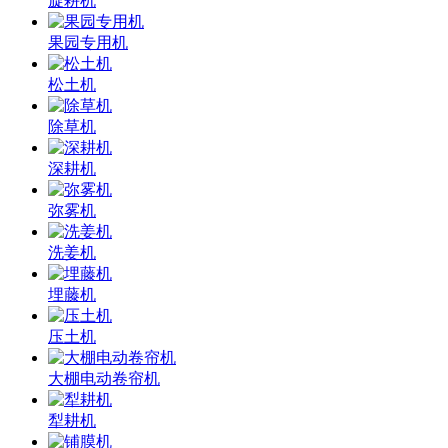
旋耕机
果园专用机
松土机
除草机
深耕机
弥雾机
洗姜机
埋藤机
压土机
大棚电动卷帘机
犁耕机