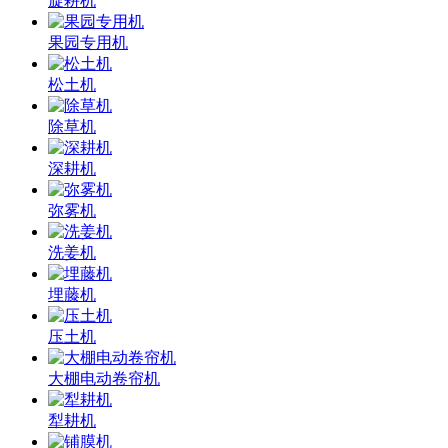
旋耕机
果园专用机
松土机
除草机
深耕机
弥雾机
洗姜机
埋藤机
压土机
大棚电动卷帘机
犁耕机