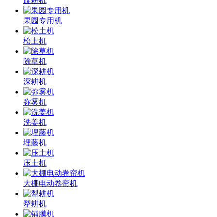
旋耕机
果园专用机
松土机
除草机
深耕机
弥雾机
洗姜机
埋藤机
压土机
大棚电动卷帘机
犁耕机