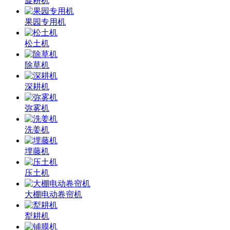
旋耕机
果园专用机
松土机
除草机
深耕机
弥雾机
洗姜机
埋藤机
压土机
大棚电动卷帘机
犁耕机