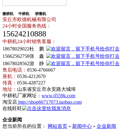
微耕机
中耕机
耕整机
安丘市欧德机械有限公司
24小时全国服务热线：
15624210888
中耕机24小时销售客服：
18678029022杜 鹏
15662562758张 鑫
18678028562游 静
售后电话：
0536-4766667
座机：
0536-4212670
传真：
0536-4287227
地址：
山东省安丘市永安路大城埠
中耕机厂家网址：
www.0559k.com
淘宝店
http://shop66717073.taobao.com
在线旺旺
企业新闻
您当前所在的位置：
网站首页
»
新闻中心
»
企业新闻