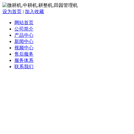
设为首页
|
加入收藏
网站首页
公司简介
产品中心
新闻中心
视频中心
售后服务
服务体系
联系我们