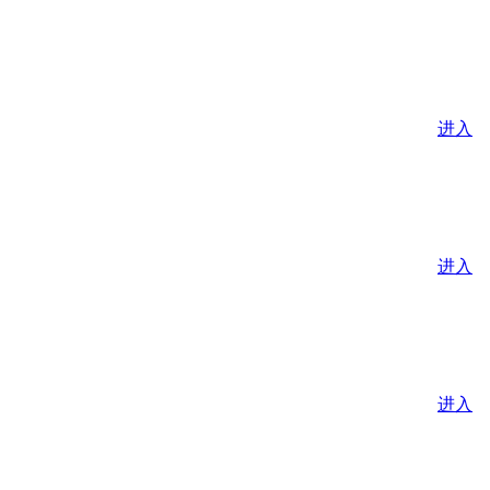
进入
进入
进入